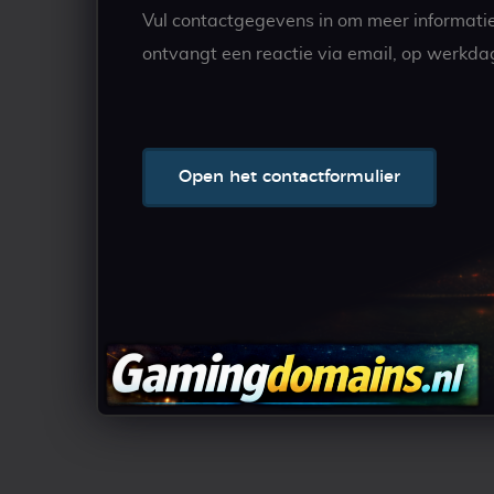
Vul contactgegevens in om meer informati
ontvangt een reactie via email, op werkda