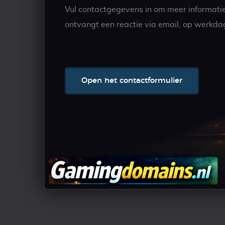
Vul contactgegevens in om meer informati
ontvangt een reactie via email, op werkda