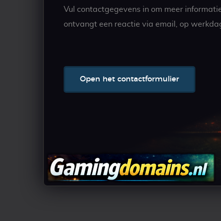
Vul contactgegevens in om meer informati
ontvangt een reactie via email, op werkda