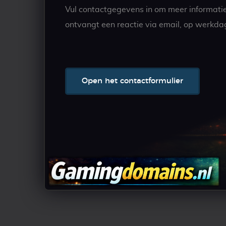
Vul contactgegevens in om meer informati
ontvangt een reactie via email, op werkda