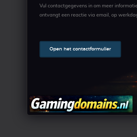
Vul contactgegevens in om meer informati
ontvangt een reactie via email, op werkda