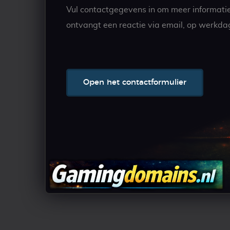
Vul contactgegevens in om meer informati
ontvangt een reactie via email, op werkda