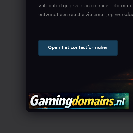
Vul contactgegevens in om meer informati
ontvangt een reactie via email, op werkda