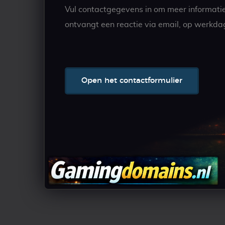
Vul contactgegevens in om meer informati
ontvangt een reactie via email, op werkda