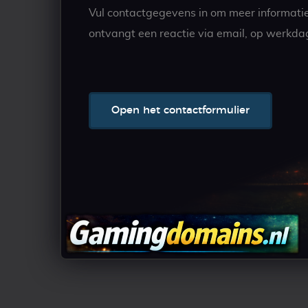
Vul contactgegevens in om meer informati
ontvangt een reactie via email, op werkda