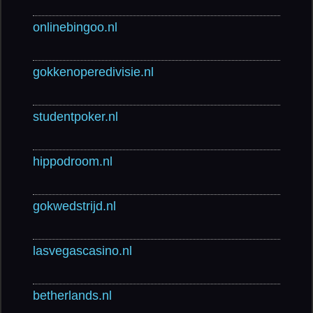
onlinebingoo.nl
gokkenoperedivisie.nl
studentpoker.nl
hippodroom.nl
gokwedstrijd.nl
lasvegascasino.nl
betherlands.nl