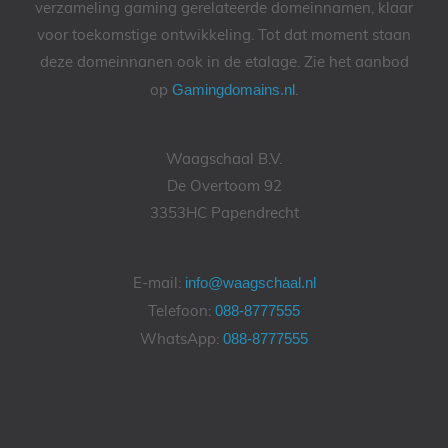
verzameling gaming gerelateerde domeinnamen, klaar
voor toekomstige ontwikkeling. Tot dat moment staan
deze domeinnanen ook in de etalage. Zie het aanbod
Gamingdomains.nl
op
.
Waagschaal B.V.
De Overtoom 92
3353HC Papendrecht
info@waagschaal.nl
E-mail:
088-8777555
Telefoon:
088-8777555
WhatsApp: