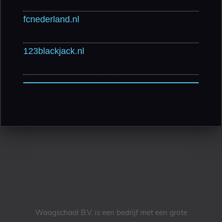
fcnederland.nl
123blackjack.nl
Waagschaal B.V. is een bedrijf met een grote